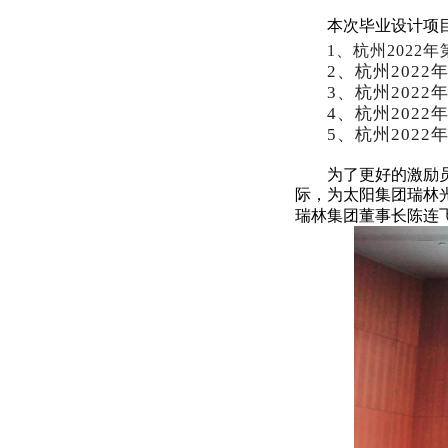
本次毕业设计项
1
、杭州2022
2
、杭州202
3
、杭州202
4
、杭州202
5
、杭州202
为了更好的激励员
际，为太阳集团瑞林
瑞林集团董事长陈连