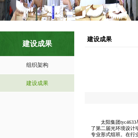
建设成果
建设成果
组织架构
建设成果
太阳集团tyc4
了第二届光环境设计
专业形式组班。在行