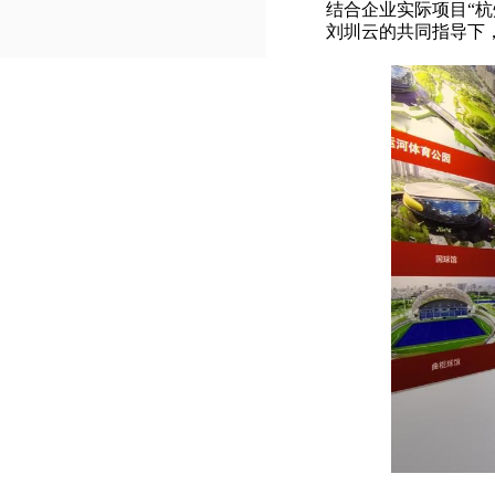
结合企业实际项目“杭
刘圳云的共同指导下